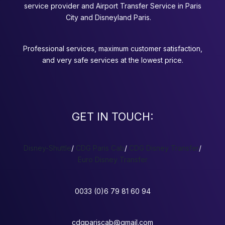
service provider and Airport Transfer Service in Paris
City and Disneyland Paris.
Professional services, maximum customer satisfaction,
and very safe services at the lowest price.
GET IN TOUCH:
Disney-Shuttle
/
CDG Paris Cab
/
CDG Disney Transfer
/
Euro Disney Transfer
0033 (0)6 79 81 60 94
cdgpariscab@gmail.com