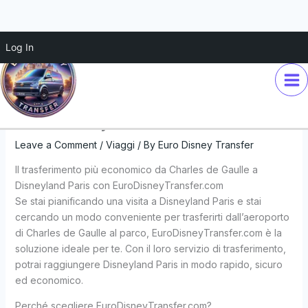
Skip
Log In
Il trasferimento più economico
to
content
da Charles de Gaulle a
Disneyland Paris con
EuroDisneyTransfer.com
Leave a Comment
/
Viaggi
/ By
Euro Disney Transfer
Il trasferimento più economico da Charles de Gaulle a
Disneyland Paris con EuroDisneyTransfer.com
Se stai pianificando una visita a Disneyland Paris e stai
cercando un modo conveniente per trasferirti dall’aeroporto
di Charles de Gaulle al parco, EuroDisneyTransfer.com è la
soluzione ideale per te. Con il loro servizio di trasferimento,
potrai raggiungere Disneyland Paris in modo rapido, sicuro
ed economico.
Perché scegliere EuroDisneyTransfer.com?